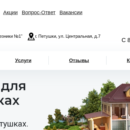
Акции
Вопрос-Ответ
Вакансии
езники №1"
г. Петушки, ул. Центральная, д.7
С 
Услуги
Отзывы
К
 для
ках
тушках.