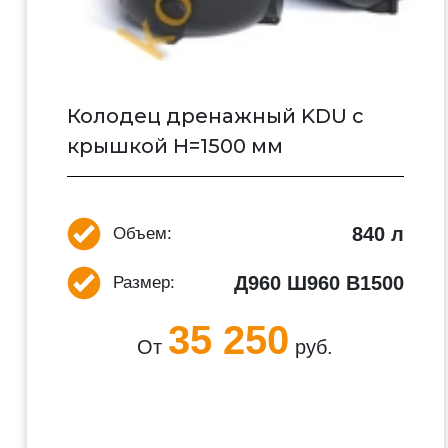
Колодец дренажный KDU с
крышкой H=1500 мм
840 л
Объем:
Д960 Ш960 В1500
Размер:
35 250
От
руб.