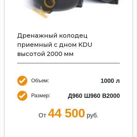
Дренажный колодец
приемный c дном KDU
высотой 2000 мм
1000 л
Объем:
Д960 Ш960 В2000
Размер:
44 500
От
руб.