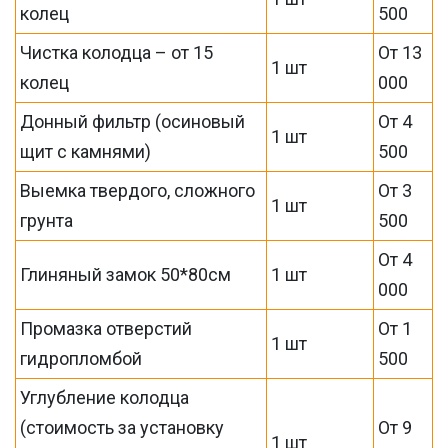
колец
500
Чистка колодца – от 15
От 13
1 шт
колец
000
Донный фильтр (осиновый
От 4
1 шт
щит с камнями)
500
Выемка твердого, сложного
От 3
1 шт
грунта
500
От 4
Глиняный замок 50*80см
1 шт
000
Промазка отверстий
От 1
1 шт
гидропломбой
500
Углубление колодца
(стоимость за установку
От 9
1 шт